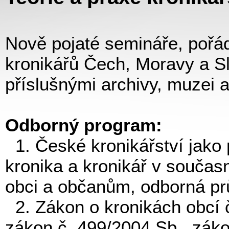
Nově pojaté semináře, poř
kronikářů Čech, Moravy a S
příslušnými archivy, muzei 
Odborný program:
1. České kronikářství jako po
kronika a kronikář v součas
obci a občanům, odborná pr
2. Zákon o kronikách obcí č.
zákon č. 499/2004 Sb., zák