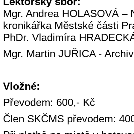
Lektorský sbor:
Mgr. Andrea HOLASOVÁ – Ná
kronikářka Městské části Pr
PhDr. Vladimíra HRADECKÁ -
Mgr. Martin JUŘICA - Archiv
Vložné:
Převodem: 600,- Kč
Člen SKČMS převodem: 400