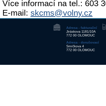
Více informací na tel.: 603 
E-mail:
skcms@volny.cz
Adresa - fakturační
Jiráskova 1181/10A
772 00 OLOMOUC
Adresa - doručovací
Smrčkova 4
772 00 OLOMOUC